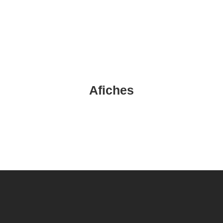
Afiches
AFICHE CONVERSATORIO
AF CONCIERTO DIDACTICO
AFICHE-DIA-DE-LOS-PATRIMONIOS_pages-to-jpg-
0001
AFICHE DOCU COLLI
AFICHE-DOCU-MULCHEN